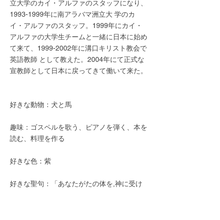
立大学のカイ・アルファのスタッフになり、
1993-1999年に南アラバマ洲立大 学のカ
イ・アルファのスタッフ。1999年にカイ・
アルファの大学生チームと一緒に日本に始め
て来て、1999-2002年に溝口キリスト教会で
英語教師 として教えた。2004年にて正式な
宣教師として日本に戻ってきて働いて来た。
好きな動物：犬と馬
趣味：ゴスペルを歌う、ピアノを弾く、本を
読む、料理を作る
好きな色：紫
好きな聖句：「あなたがたの体を,神に受け
入れられる、清い、生きた供え物としてささ
げなさい。それこそ、あなた方の霊的な礼拝
です。」ローマ人への手紙12:1